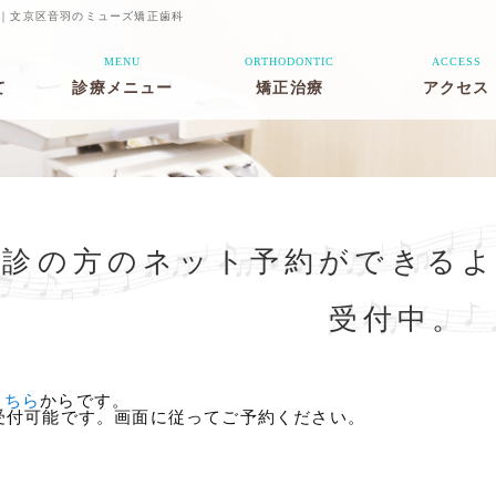
。｜文京区音羽のミューズ矯正歯科
MENU
ORTHODONTIC
ACCESS
て
診療メニュー
矯正治療
アクセス
歯科
大人の矯正治療
子供の矯正治療
歯のクリーニング
料金表
マウスピース型矯
噛み合わせと矯正
矯正器具について
一般的なリスク・
正装置
治療
副作用
初診の方のネット予約ができるよ
受付中。
こちら
からです。
間受付可能です。画面に従ってご予約ください。