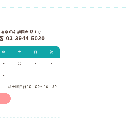
有楽町線 護国寺 駅すぐ
03-3944-5020
金
土
日
祝
●
◯
-
-
●
-
-
-
◎土曜日は10：00〜16：30