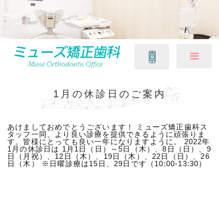
1月の休診日のご案内
あけましておめでとうございます！ ミューズ矯正歯科ス
タッフ一同、より良い診療を提供できるように頑張りま
す。皆様にとっても良い一年になりますように。 2022年
1月の休診日は 1月1日（日）～5日（木）、8日（日）、9
日（月祝）、12日（木）、19日（木）、22日（日）、26
日（木） ※日曜診療は15日、29日です（10:00-13:30）